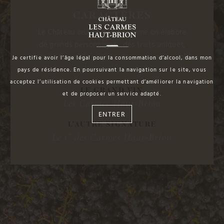
CARACTÈRES
Le Château œuvre au vin comme on élabore
de grands personnages : des traits uniques,
des tempéraments soignés, des expressions nobles
Je certifie avoir l’âge légal pour la consommation d’alcool, dans mon
et pleines de promesses.
pays de résidence. En poursuivant la navigation sur le site, vous
acceptez l’utilisation de cookies permettant d’améliorer la navigation
LE GRAND VIN
et de proposer un service adapté.
Les Carmes Haut-Brion
ENTRER
L’AUTRE SIGNATURE
Le C des Carmes Haut-Brion