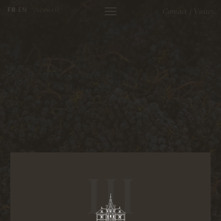
FR
EN
Accueil
Contact
Visites
/
III