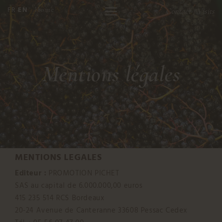
FR
EN
Home
Contact
Visits
/
Mentions légales
MENTIONS LEGALES
Editeur :
PROMOTION PICHET
SAS au capital de 6.000.000,00 euros
415 235 514 RCS Bordeaux
20-24 Avenue de Canteranne 33608 Pessac Cedex